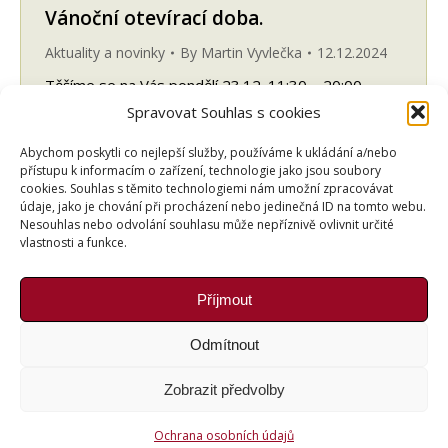
Vánoční otevírací doba.
Aktuality a novinky
By
Martin Vyvlečka
12.12.2024
Těšíme se na Vás pondělí 23.12. 11:30 – 20:00
úterý 24.12. zavřeno středa 25.12. zavřeno čtvrtek
Spravovat Souhlas s cookies
26.12. 11:30-22:00 pátek 27.12. 11:30-23:00
Abychom poskytli co nejlepší služby, používáme k ukládání a/nebo
sobota 28.12. 11:00-23:00 neděle 29.12. 11:00-
přístupu k informacím o zařízení, technologie jako jsou soubory
21:00 pondělí 30.12. 11:30-22:00 úterý 31.12.
cookies. Souhlas s těmito technologiemi nám umožní zpracovávat
11:30-18:00 středa 1.1. 12:00-20:00 Přijděte si
údaje, jako je chování při procházení nebo jedinečná ID na tomto webu.
Nesouhlas nebo odvolání souhlasu může nepříznivě ovlivnit určité
k nám užít pohody a klidu.
vlastnosti a funkce.
Příjmout
←
1
2
3
4
5
…
12
→
Odmítnout
Zobrazit předvolby
Copyright © Weiron Dynamics, s.r.o. |
Tvorba webových
Ochrana osobních údajů
stránek
a
SEO