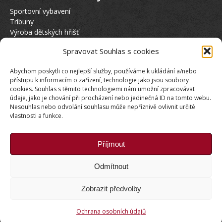
Sportovní vybavení
Tribuny
Výroba dětských hřišť
Hasičská věž
Spravovat Souhlas s cookies
Půjčovna elektrokol KTM
Abychom poskytli co nejlepší služby, používáme k ukládání a/nebo
Sociální sítě
přístupu k informacím o zařízení, technologie jako jsou soubory
cookies. Souhlas s těmito technologiemi nám umožní zpracovávat
údaje, jako je chování při procházení nebo jedinečná ID na tomto webu.
Nesouhlas nebo odvolání souhlasu může nepříznivě ovlivnit určité
vlastnosti a funkce.
Příjmout
Naši Partneři
Odmítnout
Stránka s našimi partnery
Zobrazit předvolby
Copyright © Weiron Dynamics, s.r.o. |
Tvorba webových
Ochrana osobních údajů
stránek
a
SEO