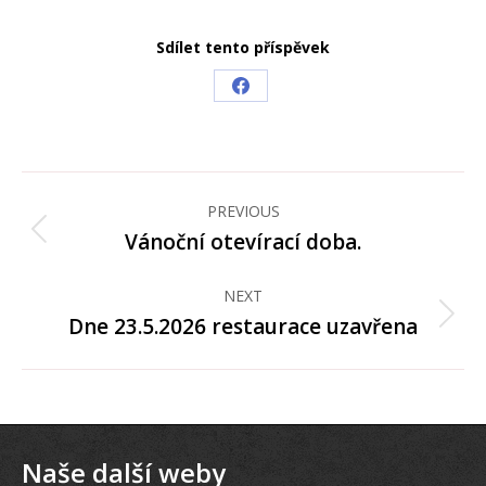
Sdílet tento příspěvek
Share
on
Facebook
Post
navigation
PREVIOUS
Vánoční otevírací doba.
Previous
post:
NEXT
Dne 23.5.2026 restaurace uzavřena
Next
post:
Naše další weby