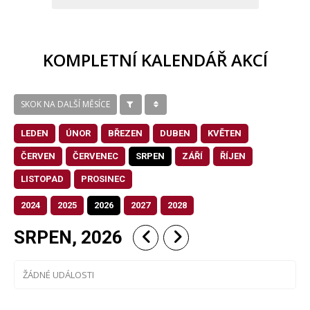
KOMPLETNÍ KALENDÁŘ AKCÍ
SKOK NA DALŠÍ MĚSÍCE
LEDEN
ÚNOR
BŘEZEN
DUBEN
KVĚTEN
ČERVEN
ČERVENEC
SRPEN
ZÁŘÍ
ŘÍJEN
LISTOPAD
PROSINEC
2024
2025
2026
2027
2028
SRPEN, 2026
ŽÁDNÉ UDÁLOSTI