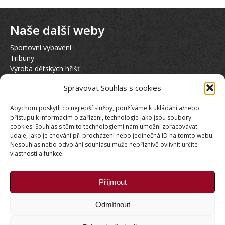
Naše další weby
Sportovní vybavení
Tribuny
Výroba dětských hřišť
Hasičská věž
Spravovat Souhlas s cookies
Půjčovna elektrokol KTM
Abychom poskytli co nejlepší služby, používáme k ukládání a/nebo
Sociální sítě
přístupu k informacím o zařízení, technologie jako jsou soubory
cookies. Souhlas s těmito technologiemi nám umožní zpracovávat
údaje, jako je chování při procházení nebo jedinečná ID na tomto webu.
Nesouhlas nebo odvolání souhlasu může nepříznivě ovlivnit určité
vlastnosti a funkce.
Příjmout
Naši Partneři
Odmítnout
Stránka s našimi partnery