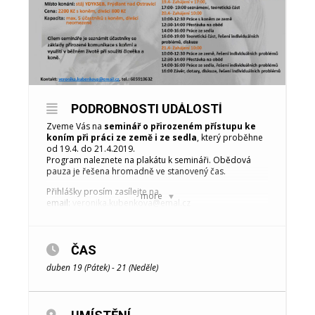
PODROBNOSTI UDÁLOSTÍ
Zveme Vás na
seminář o přirozeném přístupu ke
koním při práci ze země i ze sedla
, který proběhne
od 19.4. do 21.4.2019.
Program naleznete na plakátu k semináři. Obědová
pauza je řešena hromadně ve stanovený čas.
Přihlášky prosím zasílejte na
more
email:
veronika.kubenkova@emal.cz
Následně Vám bude potvrzena rezervace a zaslány
údaje k zaplacení zálohy za seminář.
Výše zálohy:
ČAS
účastník s koněm 1.000,- Kč / divák 300,-Kč
duben 19 (Pátek) - 21 (Neděle)
Celkové ceny:
účastník s koněm 2.200,-Kč / divák 800,-Kč
Rozdíl konečné ceny a zálohy bude vybírán na místě v
hotovosti.