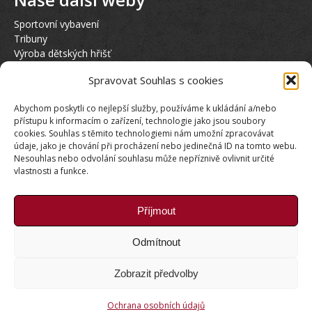
Sportovní vybavení
Tribuny
Výroba dětských hřišť
Hasičská věž
Spravovat Souhlas s cookies
Půjčovna elektrokol KTM
Abychom poskytli co nejlepší služby, používáme k ukládání a/nebo
Sociální sítě
přístupu k informacím o zařízení, technologie jako jsou soubory
cookies. Souhlas s těmito technologiemi nám umožní zpracovávat
údaje, jako je chování při procházení nebo jedinečná ID na tomto webu.
Nesouhlas nebo odvolání souhlasu může nepříznivě ovlivnit určité
vlastnosti a funkce.
Příjmout
Naši Partneři
Odmítnout
Stránka s našimi partnery
Zobrazit předvolby
Copyright © Weiron Dynamics, s.r.o. |
Tvorba webových
Ochrana osobních údajů
stránek
a
SEO