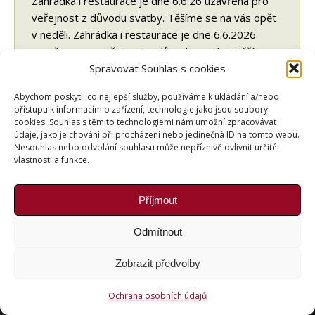
Zahrádka i restaurace je dne 6.6.26 uzavřena pro
veřejnost z důvodu svatby. Těšíme se na vás opět
v neděli. Zahrádka i restaurace je dne 6.6.2026
uzavřena pro veřejnost z důvodu svatby. Těšíme
se na vás opět v neděli.
Spravovat Souhlas s cookies
Abychom poskytli co nejlepší služby, používáme k ukládání a/nebo
přístupu k informacím o zařízení, technologie jako jsou soubory
cookies. Souhlas s těmito technologiemi nám umožní zpracovávat
údaje, jako je chování při procházení nebo jedinečná ID na tomto webu.
Copyright © Weiron Dynamics, s.r.o. |
Tvorba webových
Nesouhlas nebo odvolání souhlasu může nepříznivě ovlivnit určité
vlastnosti a funkce.
stránek
a
SEO
Příjmout
Odmítnout
Zobrazit předvolby
Ochrana osobních údajů