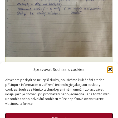
Poděkování
Spravovat Souhlas s cookies
Aktuality a novinky
By
Martin Vyvlečka
10.7.2019
Abychom poskytli co nejlepší služby, používáme k ukládání a/nebo
Málokdy lidé ztrácejí čas s konstatováním, že je
přístupu k informacím o zařízení, technologie jako jsou soubory
něco k jejich spokojenosti. Většinou se řeší jen
cookies. Souhlas s těmito technologiemi nám umožní zpracovávat
údaje, jako je chování při procházení nebo jedinečná ID na tomto webu.
stížnosti a to hezké je jaksi samozřejmé. Proto nás
Nesouhlas nebo odvolání souhlasu může nepříznivě ovlivnit určité
vždy potěší, když nám naši hosté dají najevo svou
vlastnosti a funkce.
spokojenost. Stačí slovem, ale někdo si přeci jen
najde chvilku a napíše hezký vzkaz. Je to velké