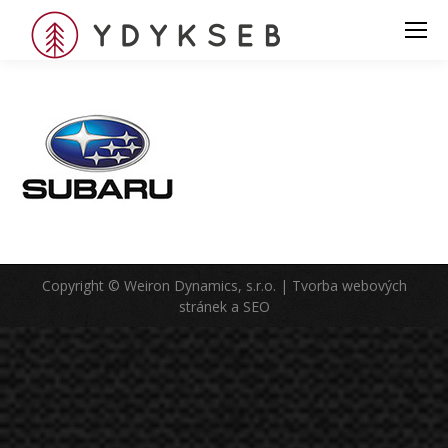
Copyright © Weiron Dynamics, s.r.o. |
Tvorba webových
stránek
a
SEO