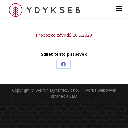
Propozice závodů 20.5.2023
Sdílet tento příspěvek
Share
on
Facebook
Copyright © Weiron Dynamics, s.r.o. |
Tvorba webových
stránek
a
SEO