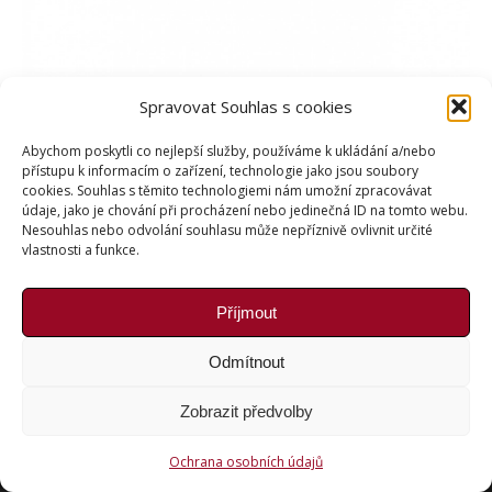
Spravovat Souhlas s cookies
Abychom poskytli co nejlepší služby, používáme k ukládání a/nebo
přístupu k informacím o zařízení, technologie jako jsou soubory
cookies. Souhlas s těmito technologiemi nám umožní zpracovávat
údaje, jako je chování při procházení nebo jedinečná ID na tomto webu.
Nesouhlas nebo odvolání souhlasu může nepříznivě ovlivnit určité
vlastnosti a funkce.
Příjmout
Copyright © Weiron Dynamics, s.r.o. |
Tvorba webových
Odmítnout
stránek
a
SEO
Zobrazit předvolby
Ochrana osobních údajů