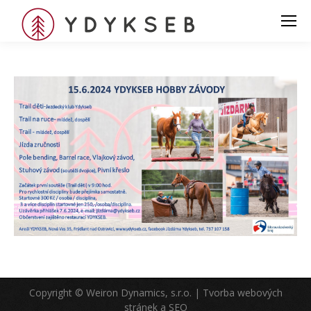
Copyright © Weiron Dynamics, s.r.o. |
Tvorba webových
stránek
a
SEO