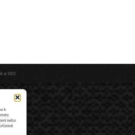
ek
a
SEO
pu k
těmito
zení nebo
příznivě