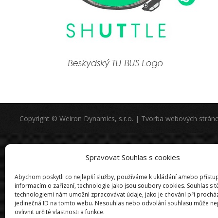
Copyright © Weiron Dynamics, s.r.o. |
Tvorba webových strán
Spravovat Souhlas s cookies
Abychom poskytli co nejlepší služby, používáme k ukládání a/nebo přístu
informacím o zařízení, technologie jako jsou soubory cookies. Souhlas s 
technologiemi nám umožní zpracovávat údaje, jako je chování při prochá
jedinečná ID na tomto webu. Nesouhlas nebo odvolání souhlasu může ne
ovlivnit určité vlastnosti a funkce.