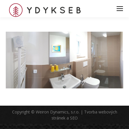
Copyright © Weiron Dynamics, s.r.o. |
Tvorba webových
stránek
a
SEO