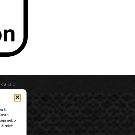
ek
a
SEO
pu k
těmito
zení nebo
příznivě