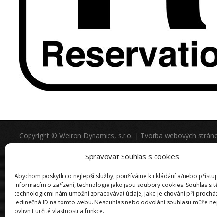
Copyright © Weiron Dynamics, s.r.o. |
Tvorba webových strán
Spravovat Souhlas s cookies
Abychom poskytli co nejlepší služby, používáme k ukládání a/nebo přístu
informacím o zařízení, technologie jako jsou soubory cookies. Souhlas s 
technologiemi nám umožní zpracovávat údaje, jako je chování při prochá
jedinečná ID na tomto webu. Nesouhlas nebo odvolání souhlasu může ne
ovlivnit určité vlastnosti a funkce.