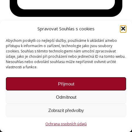
Spravovat Souhlas s cookies
Abychom poskytli co nejlepší služby, používáme k ukládání a/nebo
Copyright © Weiron Dynamics, s.r.o. |
Tvorba webových
přístupu k informacím o zařízení, technologie jako jsou soubory
stránek
a
SEO
cookies. Souhlas s těmito technologiemi nám umožní zpracovávat
údaje, jako je chování při procházení nebo jedinečná ID na tomto webu.
Nesouhlas nebo odvolání souhlasu může nepříznivě ovlivnit určité
vlastnosti a funkce.
Příjmout
Odmítnout
Zobrazit předvolby
Ochrana osobních údajů