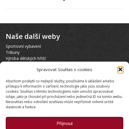
post:
Naše další weby
Sportovní vybavení
Tribuny
Výroba dětských hřišť
Hasičská věž
Spravovat Souhlas s cookies
Půjčovna elektrokol KTM
Abychom poskytli co nejlepší služby, používáme k ukládání a/nebo
Sociální sítě
přístupu k informacím o zařízení, technologie jako jsou soubory
cookies. Souhlas s těmito technologiemi nám umožní zpracovávat
údaje, jako je chování při procházení nebo jedinečná ID na tomto webu.
Nesouhlas nebo odvolání souhlasu může nepříznivě ovlivnit určité
vlastnosti a funkce.
Příjmout
Naši Partneři