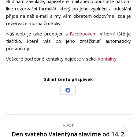
Buď nám zavoláte, napíšete e-mail anebo použijete náš on-
line rezervační formulář, který po jeho vyplnění a odeslání
přijde na náš e-mail a my vám obratem odpovíme, zda je
rezervace možná či nikoliv.
Náš web je také propojen s
Facebookem
. V horní liště je
tlačítko, které vás po jeho zmáčknutí automaticky
přesměruje.
Veškeré potřebné kontakty najdete v sekci
Kontakty
.
Sdílet tento příspěvek
Share
on
Facebook
Post
navigation
NEXT
Den svatého Valentýna slavíme od 14. 2.
Next