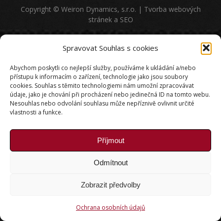
Facebook
Copyright © Weiron Dynamics, s.r.o. |
Tvorba webových
stránek
a
SEO
Spravovat Souhlas s cookies
Abychom poskytli co nejlepší služby, používáme k ukládání a/nebo
přístupu k informacím o zařízení, technologie jako jsou soubory
cookies. Souhlas s těmito technologiemi nám umožní zpracovávat
údaje, jako je chování při procházení nebo jedinečná ID na tomto webu.
Nesouhlas nebo odvolání souhlasu může nepříznivě ovlivnit určité
vlastnosti a funkce.
Příjmout
Odmítnout
Zobrazit předvolby
Ochrana osobních údajů