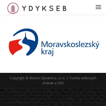
Copyright © Weiron Dynamics, s.r.o. |
Tvorba webových
stránek
a
SEO