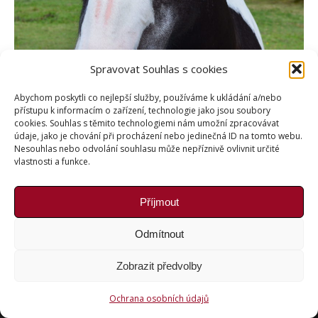
Spravovat Souhlas s cookies
Abychom poskytli co nejlepší služby, používáme k ukládání a/nebo
přístupu k informacím o zařízení, technologie jako jsou soubory
cookies. Souhlas s těmito technologiemi nám umožní zpracovávat
údaje, jako je chování při procházení nebo jedinečná ID na tomto webu.
Nesouhlas nebo odvolání souhlasu může nepříznivě ovlivnit určité
vlastnosti a funkce.
Příjmout
Odmítnout
Copyright © Weiron Dynamics, s.r.o. |
Tvorba webových
Zobrazit předvolby
stránek
a
SEO
Ochrana osobních údajů