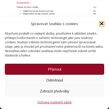
Spravovat Souhlas s cookies
Abychom poskytli co nejlepší služby, používáme k ukládání a/nebo
přístupu k informacím o zařízení, technologie jako jsou soubory
cookies. Souhlas s těmito technologiemi nám umožní zpracovávat
údaje, jako je chování při procházení nebo jedinečná ID na tomto webu.
Nesouhlas nebo odvolání souhlasu může nepříznivě ovlivnit určité
vlastnosti a funkce.
Příjmout
Copyright © Weiron Dynamics, s.r.o. |
Tvorba webových
Odmítnout
stránek
a
SEO
Zobrazit předvolby
Ochrana osobních údajů