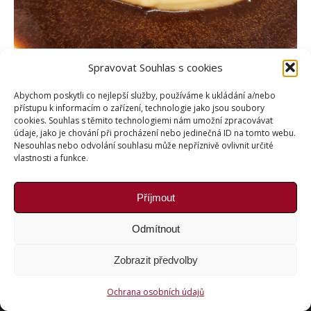
Spravovat Souhlas s cookies
Abychom poskytli co nejlepší služby, používáme k ukládání a/nebo
přístupu k informacím o zařízení, technologie jako jsou soubory
cookies. Souhlas s těmito technologiemi nám umožní zpracovávat
údaje, jako je chování při procházení nebo jedinečná ID na tomto webu.
Nesouhlas nebo odvolání souhlasu může nepříznivě ovlivnit určité
vlastnosti a funkce.
Příjmout
Copyright © Weiron Dynamics, s.r.o. |
Tvorba webových
stránek
a
SEO
Odmítnout
Zobrazit předvolby
Ochrana osobních údajů