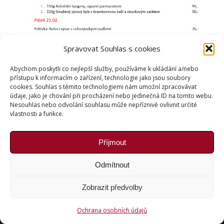
Spravovat Souhlas s cookies
Abychom poskytli co nejlepší služby, používáme k ukládání a/nebo
přístupu k informacím o zařízení, technologie jako jsou soubory
cookies. Souhlas s těmito technologiemi nám umožní zpracovávat
údaje, jako je chování při procházení nebo jedinečná ID na tomto webu.
Nesouhlas nebo odvolání souhlasu může nepříznivě ovlivnit určité
vlastnosti a funkce.
Obědové menu
Příjmout
Odmítnout
Copyright © Weiron Dynamics, s.r.o. |
Tvorba webových
Zobrazit předvolby
stránek
a
SEO
Ochrana osobních údajů