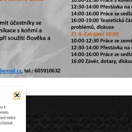
ek
a
SEO
pu k
těmito
zení nebo
příznivě