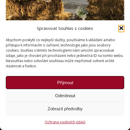
Spravovat Souhlas s cookies
Abychom poskytli co nejlepší služby, používáme k ukládání a/nebo
přístupu k informacím o zařízení, technologie jako jsou soubory
cookies. Souhlas s těmito technologiemi nám umožní zpracovávat
údaje, jako je chování při procházení nebo jedinečná ID na tomto webu.
Nesouhlas nebo odvolání souhlasu může nepříznivě ovlivnit určité
vlastnosti a funkce.
Příjmout
Copyright © Weiron Dynamics, s.r.o. |
Tvorba webových
stránek
a
SEO
Odmítnout
Zobrazit předvolby
Ochrana osobních údajů