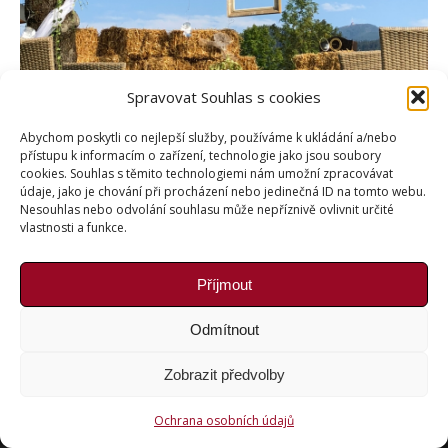
Spravovat Souhlas s cookies
Abychom poskytli co nejlepší služby, používáme k ukládání a/nebo
přístupu k informacím o zařízení, technologie jako jsou soubory
cookies. Souhlas s těmito technologiemi nám umožní zpracovávat
údaje, jako je chování při procházení nebo jedinečná ID na tomto webu.
Nesouhlas nebo odvolání souhlasu může nepříznivě ovlivnit určité
vlastnosti a funkce.
Příjmout
Copyright © Weiron Dynamics, s.r.o. |
Tvorba webových
stránek
a
SEO
Odmítnout
Zobrazit předvolby
Ochrana osobních údajů