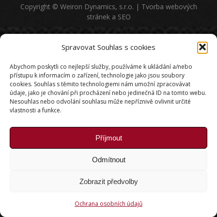
Copyright © Weiron Dynamics, s.r.o. |
Tvorba webových
stránek
a
SEO
Spravovat Souhlas s cookies
Abychom poskytli co nejlepší služby, používáme k ukládání a/nebo
přístupu k informacím o zařízení, technologie jako jsou soubory
cookies. Souhlas s těmito technologiemi nám umožní zpracovávat
údaje, jako je chování při procházení nebo jedinečná ID na tomto webu.
Nesouhlas nebo odvolání souhlasu může nepříznivě ovlivnit určité
vlastnosti a funkce.
Příjmout
Odmítnout
Zobrazit předvolby
Ochrana osobních údajů