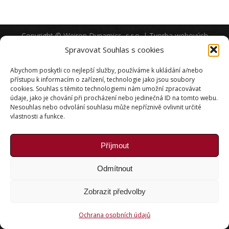
Copyright © Weiron Dynamics, s.r.o. |
Tvorba webových
stránek
a
SEO
Spravovat Souhlas s cookies
Abychom poskytli co nejlepší služby, používáme k ukládání a/nebo
přístupu k informacím o zařízení, technologie jako jsou soubory
cookies. Souhlas s těmito technologiemi nám umožní zpracovávat
údaje, jako je chování při procházení nebo jedinečná ID na tomto webu.
Nesouhlas nebo odvolání souhlasu může nepříznivě ovlivnit určité
vlastnosti a funkce.
Příjmout
Odmítnout
Zobrazit předvolby
Ochrana osobních údajů