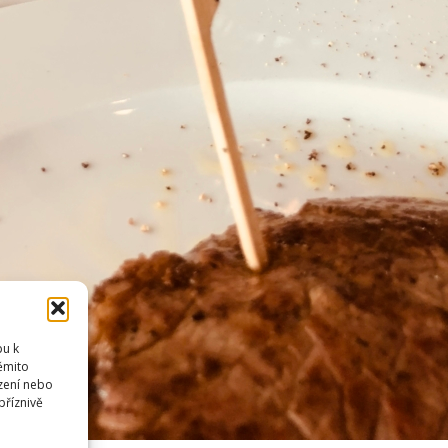
pu k
těmito
zení nebo
příznivě