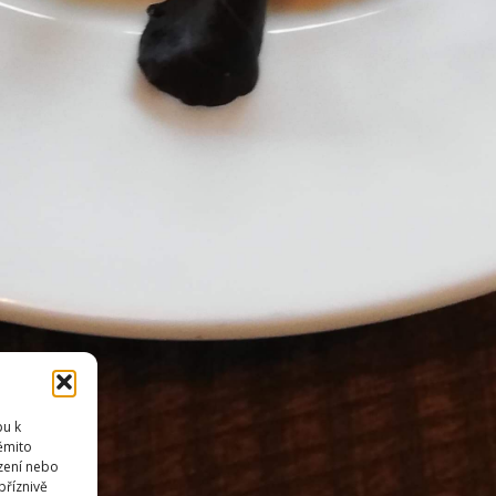
pu k
těmito
zení nebo
příznivě