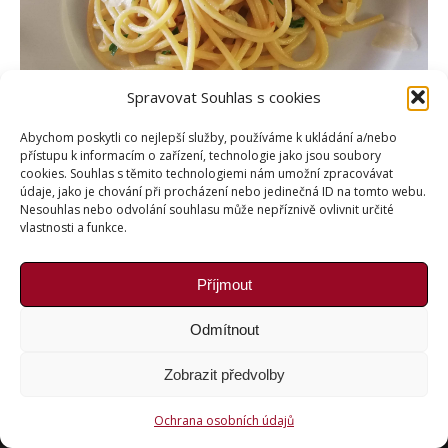
Spravovat Souhlas s cookies
Abychom poskytli co nejlepší služby, používáme k ukládání a/nebo
přístupu k informacím o zařízení, technologie jako jsou soubory
cookies. Souhlas s těmito technologiemi nám umožní zpracovávat
údaje, jako je chování při procházení nebo jedinečná ID na tomto webu.
Nesouhlas nebo odvolání souhlasu může nepříznivě ovlivnit určité
vlastnosti a funkce.
Příjmout
Copyright © Weiron Dynamics, s.r.o. |
Tvorba webových
stránek
a
SEO
Odmítnout
Zobrazit předvolby
Ochrana osobních údajů