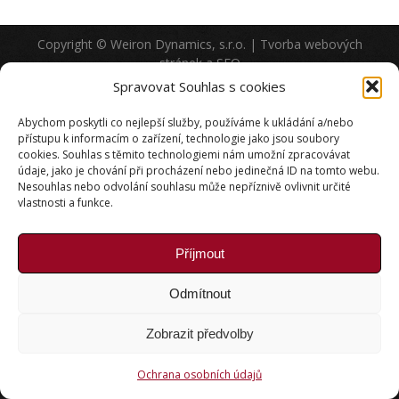
Copyright © Weiron Dynamics, s.r.o. |
Tvorba webových
stránek
a
SEO
Spravovat Souhlas s cookies
Abychom poskytli co nejlepší služby, používáme k ukládání a/nebo
přístupu k informacím o zařízení, technologie jako jsou soubory
cookies. Souhlas s těmito technologiemi nám umožní zpracovávat
údaje, jako je chování při procházení nebo jedinečná ID na tomto webu.
Nesouhlas nebo odvolání souhlasu může nepříznivě ovlivnit určité
vlastnosti a funkce.
Příjmout
Odmítnout
Zobrazit předvolby
Ochrana osobních údajů