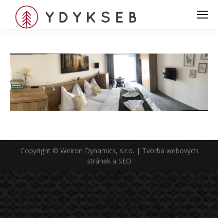
Copyright © Weiron Dynamics, s.r.o. |
Tvorba webových
stránek
a
SEO