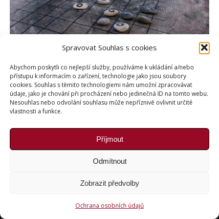
Spravovat Souhlas s cookies
Abychom poskytli co nejlepší služby, používáme k ukládání a/nebo
přístupu k informacím o zařízení, technologie jako jsou soubory
cookies. Souhlas s těmito technologiemi nám umožní zpracovávat
údaje, jako je chování při procházení nebo jedinečná ID na tomto webu.
Nesouhlas nebo odvolání souhlasu může nepříznivě ovlivnit určité
vlastnosti a funkce.
Příjmout
Copyright © Weiron Dynamics, s.r.o. |
Tvorba webových
stránek
a
SEO
Odmítnout
Zobrazit předvolby
Ochrana osobních údajů