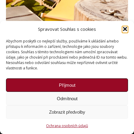
Spravovat Souhlas s cookies
Abychom poskytli co nejlepší služby, používáme k ukládání a/nebo
přístupu k informacím o zařízení, technologie jako jsou soubory
cookies. Souhlas s těmito technologiemi nám umožní zpracovávat
údaje, jako je chování při procházení nebo jedinečná ID na tomto webu.
Nesouhlas nebo odvolání souhlasu může nepříznivě ovlivnit určité
vlastnosti a funkce.
Příjmout
Copyright © Weiron Dynamics, s.r.o. |
Tvorba webových
stránek
a
SEO
Odmítnout
Zobrazit předvolby
Ochrana osobních údajů