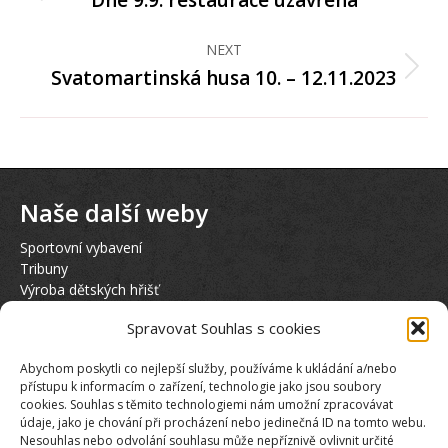
Dne 9.9. restaurace uzavřena
post:
NEXT
Svatomartinská husa 10. – 12.11.2023
Next
post:
Naše další weby
Sportovní vybavení
Tribuny
Výroba dětských hřišť
Hasičská věž
Spravovat Souhlas s cookies
Půjčovna elektrokol KTM
Abychom poskytli co nejlepší služby, používáme k ukládání a/nebo
Sociální sítě
přístupu k informacím o zařízení, technologie jako jsou soubory
cookies. Souhlas s těmito technologiemi nám umožní zpracovávat
údaje, jako je chování při procházení nebo jedinečná ID na tomto webu.
Nesouhlas nebo odvolání souhlasu může nepříznivě ovlivnit určité