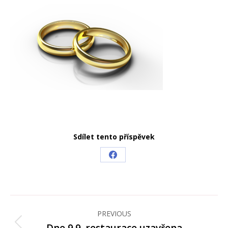
Sdílet tento příspěvek
Share
on
Facebook
Post
navigation
PREVIOUS
Previous