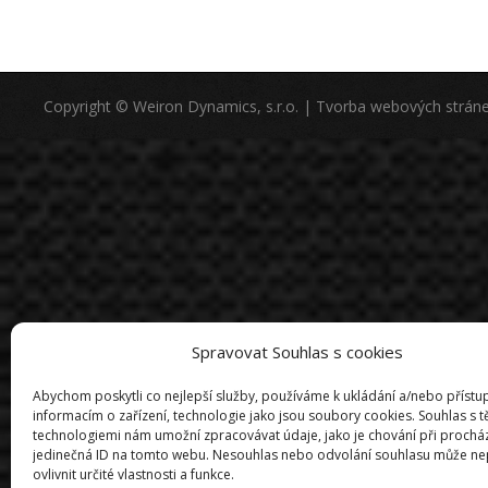
Copyright © Weiron Dynamics, s.r.o. |
Tvorba webových strán
Spravovat Souhlas s cookies
Abychom poskytli co nejlepší služby, používáme k ukládání a/nebo přístu
informacím o zařízení, technologie jako jsou soubory cookies. Souhlas s 
technologiemi nám umožní zpracovávat údaje, jako je chování při prochá
jedinečná ID na tomto webu. Nesouhlas nebo odvolání souhlasu může ne
ovlivnit určité vlastnosti a funkce.