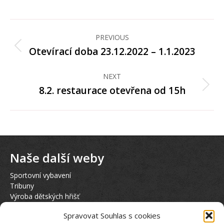
on
Facebook
Post
navigation
PREVIOUS
Otevírací doba 23.12.2022 – 1.1.2023
Previous
post:
NEXT
8.2. restaurace otevřena od 15h
Next
post:
Naše další weby
Sportovní vybavení
Tribuny
Výroba dětských hřišť
Hasičská věž
Spravovat Souhlas s cookies
Půjčovna elektrokol KTM