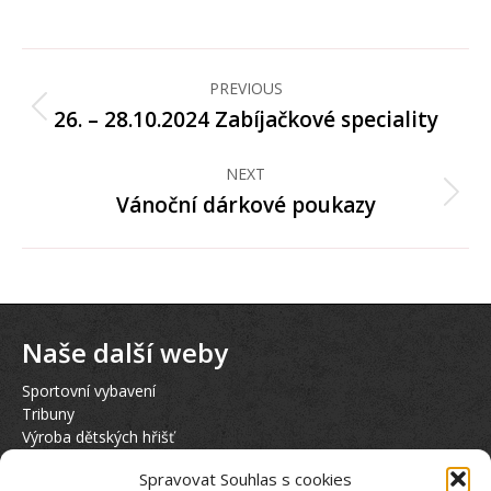
on
Facebook
Post
navigation
PREVIOUS
26. – 28.10.2024 Zabíjačkové speciality
Previous
post:
NEXT
Vánoční dárkové poukazy
Next
post:
Naše další weby
Sportovní vybavení
Tribuny
Výroba dětských hřišť
Hasičská věž
Spravovat Souhlas s cookies
Půjčovna elektrokol KTM