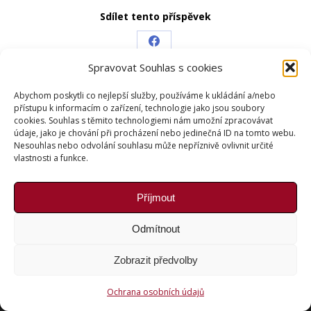
Sdílet tento příspěvek
Share
Spravovat Souhlas s cookies
on
Facebook
Abychom poskytli co nejlepší služby, používáme k ukládání a/nebo
Copyright © Weiron Dynamics, s.r.o. |
Tvorba webových
přístupu k informacím o zařízení, technologie jako jsou soubory
stránek
a
SEO
cookies. Souhlas s těmito technologiemi nám umožní zpracovávat
údaje, jako je chování při procházení nebo jedinečná ID na tomto webu.
Nesouhlas nebo odvolání souhlasu může nepříznivě ovlivnit určité
vlastnosti a funkce.
Příjmout
Odmítnout
Zobrazit předvolby
Ochrana osobních údajů